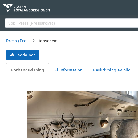
Sök
Press (Pressarkivet)
ianschemper_GNM_elefanten.png
Ladda ner
Förhandsvisning
Filinformation
Beskrivning av bild